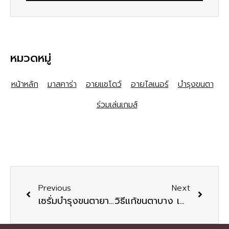
หมวดหมู่
หน้าหลัก
มาสคาร่า
อายแชโดว์
อายไลเนอร์
บำรุงขนตา
ร่วมเล่นเกมส์
Previous
Next
เซรั่มบำรุงขนตายาว เพิ่มความหนา แข็งแรงไม่หลุดร่วง
วิธีแก้ขนตาบาง เพิ่มขนตาให้ตาหวานเป็นธรรมชาติ