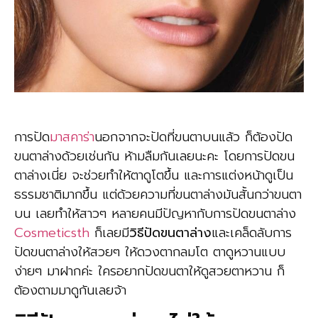
การปัด
มาสคาร่า
นอกจากจะปัดที่ขนตาบนแล้ว ก็ต้องปัด
ขนตาล่างด้วยเช่นกัน ห้ามลืมกันเลยนะคะ โดยการปัดขน
ตาล่างเนี่ย จะช่วยทำให้ตาดูโตขึ้น และการแต่งหน้าดูเป็น
ธรรมชาติมากขึ้น แต่ด้วยความที่ขนตาล่างมันสั้นกว่าขนตา
บน เลยทำให้สาวๆ หลายคนมีปัญหากับการปัดขนตาล่าง
Cosmeticsth
ก็เลยมี
วิธีปัดขนตาล่าง
และเคล็ดลับการ
ปัดขนตาล่างให้สวยๆ ให้ดวงตากลมโต ตาดูหวานแบบ
ง่ายๆ มาฝากค่ะ ใครอยากปัดขนตาให้ดูสวยตาหวาน ก็
ต้องตามมาดูกันเลยจ้า