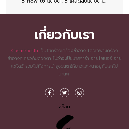
5 How to แต่งตาและเขียนอายไลเนอร์ สำหรับสาวตาชั้นเดียว และตาสองชั้นหลบใน
5 เคล็ดลับแต่งตาแก้หนังตาตกให้ดูเป๊ะขึ้น! – Cosmeticsth
เกี่ยวกับเรา
Cosmeticsth
เว็บไซต์รีวิวเครื่องสำอาง โดยเฉพาะเครื่อง
สำอางที่เกี่ยวกับดวงตา ไม่ว่าจะเป็นมาสคาร่า อายไลเนอร์ อาย
แชโดว์ รวมไปถึงการบำรุงขนตาให้ยาวและหนาอยู่กับเราไป
นานๆ
สล็อต