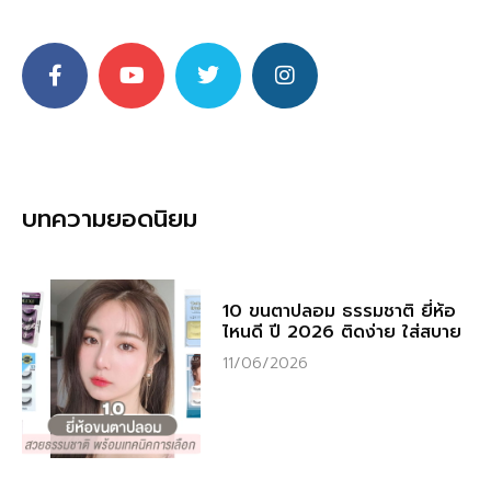
บทความยอดนิยม
10 ขนตาปลอม ธรรมชาติ ยี่ห้อ
ไหนดี ปี 2026 ติดง่าย ใส่สบาย
11/06/2026