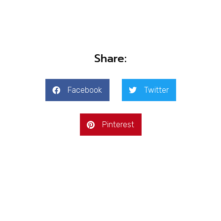
Share:
Facebook
Twitter
Pinterest