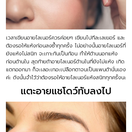
เวลาเขียนอายไลเนอร์ควรค่อยๆ เขียนไปทีละเลเยอร์ และ
ต้องรอให้แห้งก่อนลงซ้ำทุกครั้ง ไม่อย่างนั้นอายไลเนอร์ที่
ยังแห้งไม่สนิท จะเกาะกันเป็นก้อน ทำให้ด้านนอกแห้ง
ก่อนด้านใน สุดท้ายถ้าอายไลเนอร์ด้านในที่ยังไม่แห้ง เกิด
แตกออกมา ก็จะเลอะเทอะเปลือกตาจนเป็นแพนด้านั่นเอง
ค่ะ ดังนั้นจำไว้ว่าต้องรอให้อายไลเนอร์แห้งสนิททุกครั้งนะ
แตะอายแชโดว์ทับลงไป