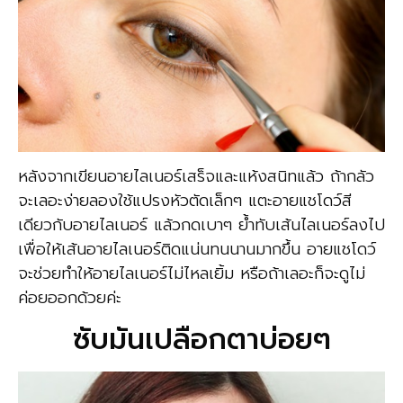
หลังจากเขียนอายไลเนอร์เสร็จและแห้งสนิทแล้ว ถ้ากลัว
จะเลอะง่ายลองใช้แปรงหัวตัดเล็กๆ แตะอายแชโดว์สี
เดียวกับอายไลเนอร์ แล้วกดเบาๆ ย้ำทับเส้นไลเนอร์ลงไป
เพื่อให้เส้นอายไลเนอร์ติดแน่นทนนานมากขึ้น อายแชโดว์
จะช่วยทำให้อายไลเนอร์ไม่ไหลเยิ้ม หรือถ้าเลอะก็จะดูไม่
ค่อยออกด้วยค่ะ
ซับมันเปลือกตาบ่อยๆ