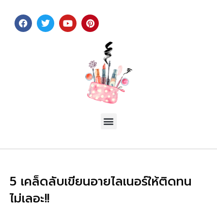
5 เคล็ดลับเขียนอายไลเนอร์ให้ติดทน
ไม่เลอะ!!