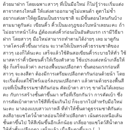
ด้วยมาฝาก โดยเฉพาะสาวๆ ที่เป็นมือใหม่ ก็ไม่รู้ว่าจะเริ่มแต่ง
ตาจากตรงไหนดี ให้แต่งตาออกมาดูไม่แพนด้า ดูตาไม่ช้ำ
อยากแต่งตาให้ดูเนียนเป็นธรรมชาติ จะมีขั้นตอนไหนกันบ้าง
ตามมาดูกันค่ะ เขียนคิ้ว คิ้วเป็นมงกุฎของใบหน้าเลยนะคะ ถ้า
ไม่อยากหน้าโล้น ฏ้ต้องแต่งคิ้วก่อนเป็นอันดับแรก เรามีวิธีมา
ฝาก โดยสาวๆ มือใหม่สามารถทำตามได้ง่ายๆ เลย มาดูกัน
วาดโครงคิ้วขึ้นมาก่อน จะวาดให้เป็นทรงคิ้วธรรมชาติของ
สาวๆ เองก็ได้นะคะ เสร็จแล้วใช้ดินสอเขียนคิ้วระบายให้ทั่ว ใช้
มาสคาร่าคิ้วปัดขนคิ้วให้เรียงตัวสวย ใช้แปรงแต่งหน้าเกลี่ยให้
ฟุ้ง ก็เสร็จแล้วค่า ลงรองพื้นบนเปลือกตา ขั้นตอนแรกก่อนที่
สาวๆ จะลงสีตา ต้องมีการเตรียมเปลือกตากันก่อนด้วยน้า โดย
จะเริ่มตั้งแต่ใช้ไพร์เมอร์ลงบนเปลือกตา แล้วตามด้วยรองพื้นสี
เบจที่เป็นสีธรรมชาติกันก่อน คัดเบ้าตา สาวๆ ขาดไม่ได้เลยนะ
คะ กับการสร้างชั้นตาขึ้นมา หรือที่เรียกกันว่า การคัดเบ้า ซึ่ง
การคัดเบ้าตาหากใช้สีที่เข้มเกินไป ก็จะยากไปสำหรับมือใหม่
นะคะ มาลองแบบสาวเกาหลี ที่ทำให้ชั้นตาดูธรรมชาติกันค่ะ
ลงสีอายแชโดว์น้ำตาลอ่อนให้ทั่วเปลือกตา เน้นตรงเหนือเส้น
ชั้นตาขึ้นไป ให้สีเข้มขึ้นอีกเล็กน้อย เกลี่ยอายแชโดว์สีน้ำตาล
ให้ทั่วชั้นเปลือกตา เสร็จแล้ว เมื่อลืมตาขึ้นมา […]