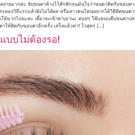
หลุดง่ายมากค่ะ จับขนตาค้างไว้สักพักจนมันใจว่าขนตาติดกับขอบต
ใครลองวิธีแรกแล้วยังไม่ได้ผล หรือสาวคนไหนอยากได้วิธีติดขนตาที่เร
อย่าให้มากไปนะคะ เดี๋ยวจะเข้าตาเอานะ ค่อยๆ ใช้แหนบคีบขนตาปล
าให้ติดกับขอบตาอีกครั้ง เสร็จแล้วค่า! ไวสุดๆ […]
 แบบไม่ต้องรอ!