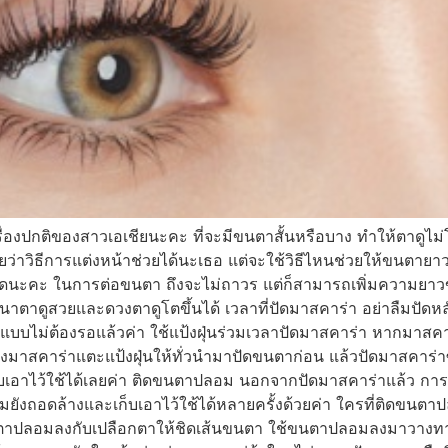
งปกติของสาวเอเชียนะคะ ที่จะมีขนตาสั้นหรือบาง ทำให้ตาดูไม่โต 
าวิธีการแต่งหน้าช่วยได้นะเธอ แต่จะใช้วิธีไหนช่วยให้ขนตายาว
สุดนะคะ ในการต่อขนตา ถึงจะไม่ถาวร แต่ก็สามารถเพิ่มความยาวขนต
ขนาตาดูสวยและดวงตาดูโตขึ้นได้ เวลาที่ปัดมาสคาร่า อย่าลืมปั
ขึ้นแบบไม่ต้องรอแล้วค่า ใช้แป้งฝุ่นร่วมเวลาปัดมาสคาร่า หากมาส
รงมาสคาร่าแตะแป้งฝุ่นให้ทั่วนำมาปัดขนตาก่อน แล้วปัดมาสคาร่าซ
บเอาไว้ใช้ได้เลยค่า ติดขนตาปลอม นอกจากปัดมาสคาร่าแล้ว การใช้
ังถอดล้างและเก็บเอาไว้ใช้ได้หลายครั้งด้วยค่า ใครที่ติดขนตาปล
นตาปลอมลงกับเปลือกตาให้ชิดเส้นขนตา ใช้ขนตาปลอมลงมาวางทาบ