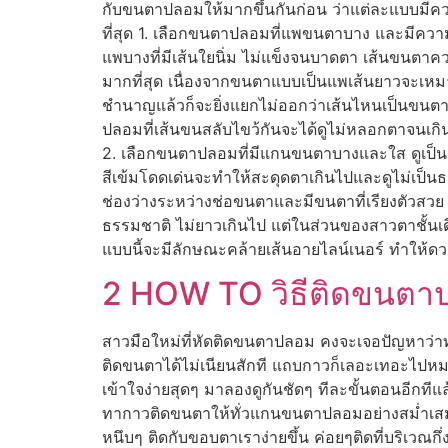
กับขนตาปลอมให้มากขึ้นกันก่อน ว่าแต่ละแบบมีค
ที่สุด 1. เลือกขนตาปลอมที่แพขนตาบาง และมีคว
แพบางที่มีเส้นใยนิ่ม ไม่แข็งจนบาดตา เส้นขนต
มากที่สุด เนื่องจากขนตาแบบเป็นแพเส้นยาวจะเหม
ชำนาญแล้วก็จะยิ่งแยกไม่ออกว่าเส้นไหนเป็นขนตา
ปลอมที่เส้นขนสลับไขว้กันจะได้ดูไม่หลอกตาจนเกิ
2. เลือกขนตาปลอมที่มีแกนขนตาบางและใส ดูเป็น
สีเข้มโดดเด่นจะทำให้สะดุดตาเกินไปและดูไม่เป็นธ
ช่องว่างระหว่างช่อขนตาและมีขนตาที่เรียงตัวสวย 
ธรรมชาติ ไม่ยาวเกินไป แต่ในส่วนของสาวตาชั้นเด
แบบนี้จะมีลักษณะคล้ายเส้นอายไลน์เนอร์ ทำให้ด
2 HOW TO วิธีติดขนตาปล
สาวมือใหม่ที่หัดติดขนตาปลอม คงจะเจอปัญหาว่าทำไ
ติดขนตาได้ไม่เนียนสักที แถบกาวก็เลอะเทอะไปหมด เ
เข้าใจง่ายสุดๆ มาลองดูกันชัดๆ ทีละขั้นตอนอีกท
ทากาวติดขนตาให้ทั่วแกนขนตาปลอมอย่างสม่ำเสมอ เ
หนึบๆ ติดกับขอบตาเราง่ายขึ้น ค่อยๆติดที่บริเว