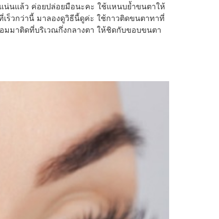
าแน่นแล้ว ค่อยปล่อยมือนะคะ ใช้แหนบย้ำขนตาให้
็วกว่านี้ มาลองดูวิธีนี้ดูค่ะ ใช้กาวติดขนตาทาที่
อมมาติดที่บริเวณกึ่งกลางตา ให้ชิดกับขอบขนตา