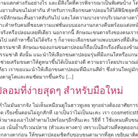
วามแตกต่างกันอย่างไร และมีสิ่งใดที่ควรพิจารณาเป็นพิเศษบ้า
ามยาวเส้นขนไม่เท่ากัน สำหรับการเลือกขนตาปลอมให้ได้ฟินิชลุ
าควรมีลักษณะสั้นยาวสลับกันไป และไล่ความบางจากบริเวณกลางตา
าะสำหรับคนที่ชอบความแฟชั่นแบบออกงานกลางคืนพร้อมแต่งหน้าแต
จริงหรือปลอมเลยทีเดียว นอกจากนี้ ลักษณะขนตาจริงของคนเราจะเ
นไป แต่ถ้าหาซื้อไม่ได้จริง ๆ ก็อาจจะเลือกขนตาแพแบบตรงที่มี
ธรรมชาติ ลักษณะของแกนขนตาปลอมก็ถือเป็นอีกเรื่องที่มองข้า
รรมชาติ ดังนั้น แนะนำให้เลือกขนตาปลอมรุ่นที่มีแกนใสหรือแกนบาง
ช่วยเสริมขนตาให้ดูหนาขึ้นได้เป็นอย่างดี ความยาวโดยประมาณมักจะ
ียว เราขอแนะนำให้เลือกขนตาปลอมที่มีแกนสีดำ ซึ่งส่วนใหญ่มักเ
วงตาดูโตและคมชัดมากขึ้นครับ […]
อมที่ง่ายสุดๆ สำหรับมือใหม่
มมันยากจัง ไม่เห็นเหมือนดูในฮาวทูเลย ทุกอย่างต้องอาศัยการฝึกฝ
รียงขั้นตอนไม่ถูกสักที เอาเป็นว่าไม่เป็นนะคะ เรา cosmeticsth ไ
ีแล้วมาลองเอาไปทำตามไปพร้อมๆอีกทีนะคะ วิธีที่ 1 ใช้แหนบคีบขน
น้นย้ำบริเวณปลาย (หัวและหางตา) เพราะเป็นส่วนที่หลุดออกง่าย
ณกึ่งกลางตาก่อน ให้ขนตาปลอมชิดกับขอบขนตามากที่สุด เขยิบมาติ