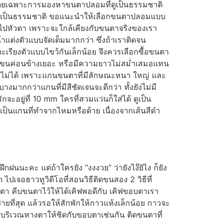
ง โดยเฉพาะการมองหาขนตาปลอมที่ดูเป็นธรรมชาติ
คที่เป็นธรรมชาติ ขอแนะนำให้เลือกขนตาปลอมแบบ
ไปหัวตา เพราะจะใกล้เคียงกับขนตาจริงของเรา
่งตัวแบบจัดเต็มมากกว่า ซึ่งถ้าเราติดจน
รียงตัวแบบไขว้กันเล็กน้อย จึงควรเลือกซื้อขนตา
เส้นขนค่อนข้างเยอะ หรือมีความยาวไม่สม่ำเสมอแทน
มไม่ได้ เพราะแกนขนตาที่มีลักษณะหนา ใหญ่ และ
มากกว่าแกนที่มีสีชัดเจนจะดีกว่า ทั้งยังไม่มี
อยู่ที่ 10 mm ใครที่สวมแว่นก็ใส่ได้ ดูเป็น
ป็นแกนที่ทำจากไหมหรือด้าย เนื่องจากเส้นสีดำ
นนะคะ แต่ถ้าใครยัง “งงงวย” ว่ายังไง๊ยัไง ก็ยัง
ปเจอฮาวทูวิดีโอที่สอนวิธีติดขนสอง 2 วิธีที่
ตา คีบขนตาไว้ให้ได้เคิฟพอดีกับ เคิฟขอบตาเรา
ที่สุด แล้วรอให้สักพักให้กาวแห้งเล็กน้อย กาวจะ
ดบริเวณหางตาให้ชิดกับขอบตาเช่นกัน ติดขนตาที่