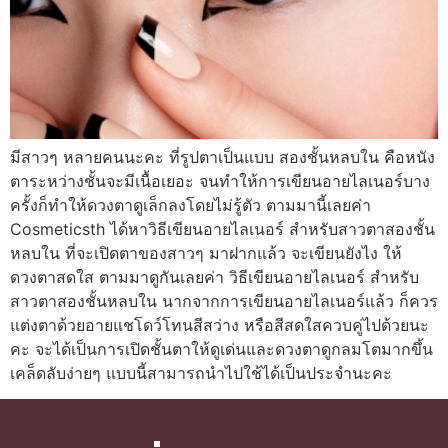
มีสาวๆ หลายคนนะคะ ที่รูปตาเป็นแบบ สองชั้นหลบใน คือหนัง
ตาระหว่างชั้นจะมีเนื้อเยอะ จนทำให้การเขียนอายไลเนอร์บาง
ครั้งก็ทำให้ดวงตาดูเล็กลงโดยไม่รู้ตัว ตามมานี้เลยค่า
Cosmeticsth ได้หาวิธีเขียนอายไลเนอร์ สำหรับสาวตาสองชั้น
หลบใน ที่จะเปิดตาของสาวๆ มาฝากแล้ว จะเขียนยังไง ให้
ดวงตาสดใส ตามมาดูกันเลยค่า วิธีเขียนอายไลเนอร์ สำหรับ
สาวตาสองชั้นหลบใน นากจากการเขียนอายไลเนอร์แล้ว ก็ควร
แต่งตาด้วยอายแชโดว์โทนสีสว่าง หรือสีสดใสควบคู่ไปด้วยนะ
คะ จะได้เป็นการเปิดชั้นตาให้ดูเด่นและดวงตาดูกลมโตมากขึ้น
เคล็ดลับง่ายๆ แบบนี้สามารถนำไปใช้ได้เป็นประจำนะคะ