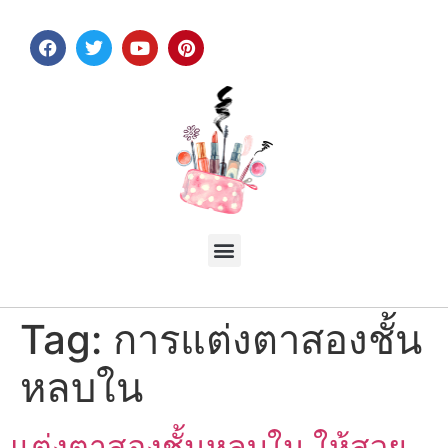
Tag:
การแต่งตาสองชั้น
หลบใน
แต่งตาสองชั้นหลบใน ให้สวย