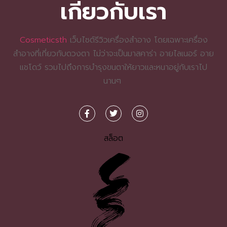
เกี่ยวกับเรา
Cosmeticsth
เว็บไซต์รีวิวเครื่องสำอาง โดยเฉพาะเครื่อง
สำอางที่เกี่ยวกับดวงตา ไม่ว่าจะเป็นมาสคาร่า อายไลเนอร์ อาย
แชโดว์ รวมไปถึงการบำรุงขนตาให้ยาวและหนาอยู่กับเราไป
นานๆ
สล็อต