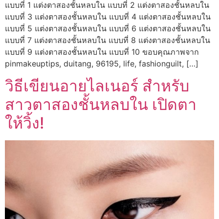
แบบที่ 1 แต่งตาสองชั้นหลบใน แบบที่ 2 แต่งตาสองชั้นหลบใน
แบบที่ 3 แต่งตาสองชั้นหลบใน แบบที่ 4 แต่งตาสองชั้นหลบใน
แบบที่ 5 แต่งตาสองชั้นหลบใน แบบที่ 6 แต่งตาสองชั้นหลบใน
แบบที่ 7 แต่งตาสองชั้นหลบใน แบบที่ 8 แต่งตาสองชั้นหลบใน
แบบที่ 9 แต่งตาสองชั้นหลบใน แบบที่ 10 ขอบคุณภาพจาก
pinmakeuptips, duitang, 96195, life, fashionguilt, […]
วิธีเขียนอายไลเนอร์ สำหรับ
สาวตาสองชั้นหลบใน เปิดตา
ให้วิ้ง!