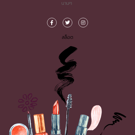
นานๆ
สล็อต