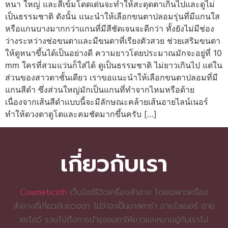
หนา ใหญ่ และสีเข้มโดดเด่นจะทำให้สะดุดตาเกินไปและดูไม่
เป็นธรรมชาติ ดังนั้น แนะนำให้เลือกขนตาปลอมรุ่นที่มีแกนใส
หรือแกนบางมากกว่าแกนที่มีสีชัดเจนจะดีกว่า ทั้งยังไม่มีช่อง
ว่างระหว่างช่อขนตาและมีขนตาที่เรียงตัวสวย ช่วยเสริมขนตา
ให้ดูหนาขึ้นได้เป็นอย่างดี ความยาวโดยประมาณมักจะอยู่ที่ 10
mm ใครที่สวมแว่นก็ใส่ได้ ดูเป็นธรรมชาติ ไม่ยาวเกินไป แต่ใน
ส่วนของสาวตาชั้นเดียว เราขอแนะนำให้เลือกขนตาปลอมที่มี
แกนสีดำ ซึ่งส่วนใหญ่มักเป็นแกนที่ทำจากไหมหรือด้าย
เนื่องจากเส้นสีดำแบบนี้จะมีลักษณะคล้ายเส้นอายไลน์เนอร์
ทำให้ดวงตาดูโตและคมชัดมากขึ้นครับ […]
เกี่ยวกับเรา
Cosmeticsth
เว็บไซต์รีวิวเครื่องสำอาง โดยเฉพาะเครื่อง
สำอางที่เกี่ยวกับดวงตา ไม่ว่าจะเป็นมาสคาร่า อายไลเนอร์ อาย
แชโดว์ รวมไปถึงการบำรุงขนตาให้ยาวและหนาอยู่กับเราไป