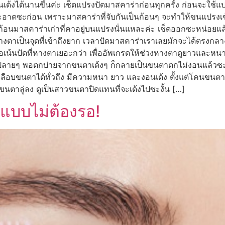
นเด้งได้นานขึ้นค่ะ เช็ดแปรงปัดมาสคาร่าก่อนทุกครั้ง ก่อนจะใช้แ
้สะอาดซะก่อน เพราะมาสคาร่าที่จับกันเป็นก้อนๆ จะทำให้ขนแปรง
ิดก้อนมาสคาร่าเก่าที่คาอยู่บนแปรงนั่นแหละค่ะ เช็ดออกซะหน่อยแ
หางตาเป็นจุดที่เข้าถึงยาก เวลาปัดมาสคาร่าเราเลยมักจะได้ตรงกลา
เน้นปัดที่หางตาเยอะกว่า เพื่ออัพเกรดให้ช่วงหางตาดูยาวและหนาขั
ลายๆ พอตกบ่ายจากขนตาเด้งๆ ก็กลายเป็นขนตาตกไม่งอนแล้วซะงั้
คลือบขนตาได้ทั่วถึง มีความหนา ยาว และงอนเด้ง ตั้งแต่โคนขนต
ตาลู่ลง ดูเป็นสาวขนตาปิดแทนที่จะเด้งไปซะงั้น […]
 แบบไม่ต้องรอ!