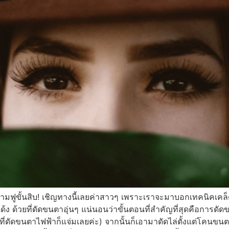
ขั้นสิบ! เชิญทางนี้เลยค่าสาวๆ เพราะเราจะมาบอกเทคนิคเคล็ดลับ
้ง ด้วยที่ดัดขนตาอุ่นๆ แน่นอนว่าขั้นตอนที่สำคัญที่สุดคือการดัดขน
ใครมีที่ดัดขนตาไฟฟ้าก็แจ่มเลยค่ะ) จากนั้นก็เอามาดัดไล่ตั้งแต