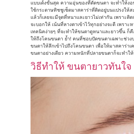
แบบเด้งขั้นสุด ความอุ่นของที่ดัดขนตา จะทำให้งอ
ใช้กระดาษทิชชูเช็ดมาสคาร่าที่ติดอยู่บนแปรงให
แล้วก็เลยจะมีจุดที่หนาและยาวไม่เท่ากัน เพราะต
จะบอกให้ เน้นที่หางตาเข้าไว้ทุกอย่างจะดี เพราะ
เทคนิคง่ายๆ ที่จะทำให้ขนตาดูหนาและยาวขึ้น ก็คือ
ให้ถึงโคนขนตา ย้ำ! คนที่ชอบปัดขนตาเฉพาะช่วงป
ขนตาให้ลึกเข้าไปถึงโคนขนตา เพื่อให้มาสคาร่าเ
ขนตาอย่างเดียว ความหนักที่ปลายขนตาก็จะทำให้ขน
วิธีทำให้ ขนตายาวทันใจ