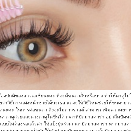
งปกติของสาวเอเชียนะคะ ที่จะมีขนตาสั้นหรือบาง ทำให้ตาดูไม่โต 
าวิธีการแต่งหน้าช่วยได้นะเธอ แต่จะใช้วิธีไหนช่วยให้ขนตายาว
สุดนะคะ ในการต่อขนตา ถึงจะไม่ถาวร แต่ก็สามารถเพิ่มความยาวขนต
ขนาตาดูสวยและดวงตาดูโตขึ้นได้ เวลาที่ปัดมาสคาร่า อย่าลืมปั
ขึ้นแบบไม่ต้องรอแล้วค่า ใช้แป้งฝุ่นร่วมเวลาปัดมาสคาร่า หากมาส
รงมาสคาร่าแตะแป้งฝุ่นให้ทั่วนำมาปัดขนตาก่อน แล้วปัดมาสคาร่าซ