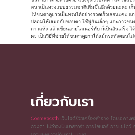
หนาเป็นทรงแบบธรรมชาติเพิ่มขึ้นอีกด้วยนะคะ เก็
ให้ขนตาดูยาวเป็นทรงได้อย่างรวดเร็วเลยนะคะ แถมย
ปลอมให้เสมอกับขอบตา ใช้พู่กันเล็กๆ แตะกาวข
กาวแห้ง แล้วเขียนอายไลเนอร์ทับ ก็เป็นอันเสร็จ
คะ เป็นวิธีที่ช่วยให้ขนตาดูยาวได้แม้กระทั่งตอนไม่
เกี่ยวกับเรา
Cosmeticsth
เว็บไซต์รีวิวเครื่องสำอาง โดยเฉพาะเครื
ดวงตา ไม่ว่าจะเป็นมาสคาร่า อายไลเนอร์ อายแชโดว์
ยาวและหนาอยู่กับเราไปนานๆ