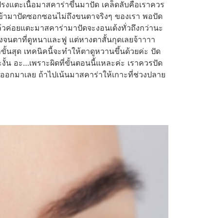
ปรงแตะเนื้อมาสคาร่าขึ้นมาปัด เคล็ดลับคือเราควร
เข้ามาปัดซอกซอนไม่ถึงขนตาจริงๆ ของเรา พอปัด
ล้วค่อยแตะมาสคาร่ามาปัดจะงอนเด้งทั่วถึงกว่านะ
งจนตาที่ดูหนาและฟู แต่หางตาสั้นกุดเลยจ้าาาา
้นสุด เทคนิคนี้จะทำให้ตาดูหวานขึ้นด้วยค่ะ ปัด
น อะ…เพราะผิดที่ขั้นตอนนี้แหละค่ะ เราควรปัด
าออกมาเลย ถ้าไปเน้นมาสคาร่าให้เกาะที่ช่วงปลาย