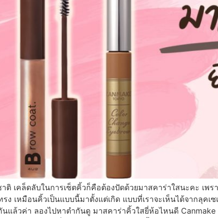
รมชาติ เคล็ดลับในการเซ็ตคิ้วก็คือต้องปัดด้วยมาสคาร่าใสนะคะ เพร
็นทรง เหมือนคิ้วเป็นแบบนี้มาตั้งแต่เกิด แบบที่เราจะเห็นได้จากลุคเซเ
ากันแล้วค่า ลองไปหาตำกันดู มาสคาร่าคิ้วใสยี่ห้อไหนดี Canmake 