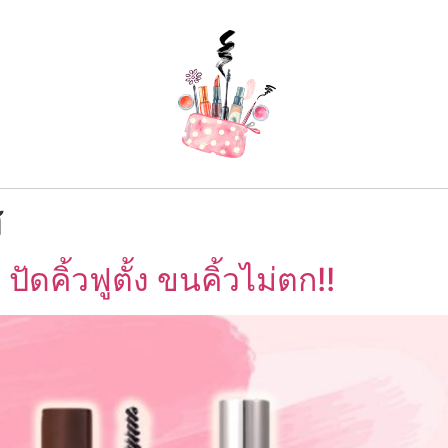
ส
ปัดคิ้วฟูตั้ง ขนคิ้วไม่ตก!!