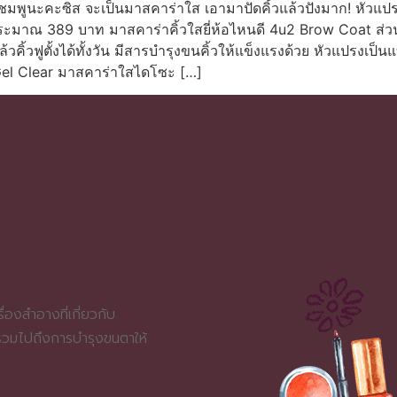
ีชมพูนะคะซิส จะเป็นมาสคาร่าใส เอามาปัดคิ้วแล้วปังมาก! หัวแปรงเ
ระมาณ 389 บาท มาสคาร่าคิ้วใสยี่ห้อไหนดี 4u2 Brow Coat ส่วนอ
ดแล้วคิ้วฟูตั้งได้ทั้งวัน มีสารบำรุงขนคิ้วให้แข็งแรงด้วย หัวแปรง
Gel Clear มาสคาร่าใสไดโซะ […]
่องสำอางที่เกี่ยวกับ
 รวมไปถึงการบำรุงขนตาให้