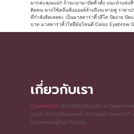
มากค่ะคุณแม่!! ถ้าจะเอามาปัดคิ้วตั้ง แนะนำแท่งส
ติดทน ควรใช้คลีนซิ่งออยล์ล้างถึงจะหายฟู ราคาป
ที่กำลังฮิตเลยค่ะ เป็นมาสคาร่าคิ้วสีใส ปัดง่าย ปั
บาท มาสคาร่าคิ้วใสยี่ห้อไหนดี Daiso Eyebrow 
เกี่ยวกับเรา
Cosmeticsth
เว็บไซต์รีวิวเครื่องสำอาง โดยเฉพาะเครื
ดวงตา ไม่ว่าจะเป็นมาสคาร่า อายไลเนอร์ อายแชโดว์
ยาวและหนาอยู่กับเราไปนานๆ