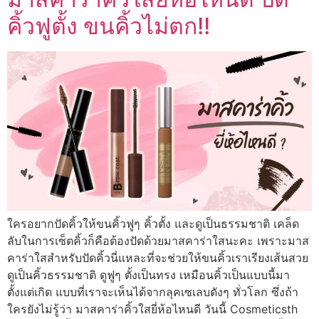
คิ้วฟูตั้ง ขนคิ้วไม่ตก!!
ใครอยากปัดคิ้วให้ขนคิ้วฟูๆ คิ้วตั้ง และดูเป็นธรรมชาติ เคล็ด
ลับในการเซ็ตคิ้วก็คือต้องปัดด้วยมาสคาร่าใสนะคะ เพราะมาส
คาร่าใสสำหรับปัดคิ้วนี่แหละที่จะช่วยให้ขนคิ้วเราเรียงเส้นสวย
ดูเป็นคิ้วธรรมชาติ ดูฟูๆ ตั้งเป็นทรง เหมือนคิ้วเป็นแบบนี้มา
ตั้งแต่เกิด แบบที่เราจะเห็นได้จากลุคเซเลบดังๆ ทั่วโลก ซึ่งถ้า
ใครยังไม่รู้ว่า มาสคาร่าคิ้วใสยี่ห้อไหนดี วันนี้ Cosmeticsth