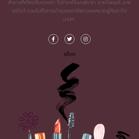
สำอางที่เกี่ยวกับดวงตา ไม่ว่าจะเป็นมาสคาร่า อายไลเนอร์ อาย
แชโดว์ รวมไปถึงการบำรุงขนตาให้ยาวและหนาอยู่กับเราไป
นานๆ
สล็อต