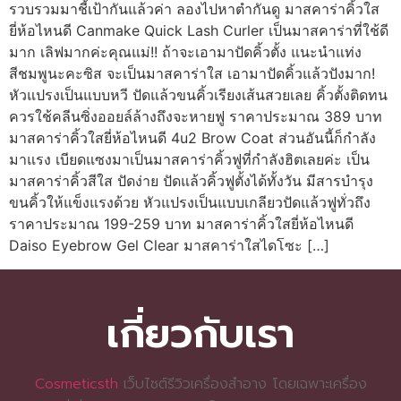
รวบรวมมาชี้เป้ากันแล้วค่า ลองไปหาตำกันดู มาสคาร่าคิ้วใส
ยี่ห้อไหนดี Canmake Quick Lash Curler เป็นมาสคาร่าที่ใช้ดี
มาก เลิฟมากค่ะคุณแม่!! ถ้าจะเอามาปัดคิ้วตั้ง แนะนำแท่ง
สีชมพูนะคะซิส จะเป็นมาสคาร่าใส เอามาปัดคิ้วแล้วปังมาก!
หัวแปรงเป็นแบบหวี ปัดแล้วขนคิ้วเรียงเส้นสวยเลย คิ้วตั้งติดทน
ควรใช้คลีนซิ่งออยล์ล้างถึงจะหายฟู ราคาประมาณ 389 บาท
มาสคาร่าคิ้วใสยี่ห้อไหนดี 4u2 Brow Coat ส่วนอันนี้ก็กำลัง
มาแรง เบียดแซงมาเป็นมาสคาร่าคิ้วฟูที่กำลังฮิตเลยค่ะ เป็น
มาสคาร่าคิ้วสีใส ปัดง่าย ปัดแล้วคิ้วฟูตั้งได้ทั้งวัน มีสารบำรุง
ขนคิ้วให้แข็งแรงด้วย หัวแปรงเป็นแบบเกลียวปัดแล้วฟูทั่วถึง
ราคาประมาณ 199-259 บาท มาสคาร่าคิ้วใสยี่ห้อไหนดี
Daiso Eyebrow Gel Clear มาสคาร่าใสไดโซะ […]
เกี่ยวกับเรา
Cosmeticsth
เว็บไซต์รีวิวเครื่องสำอาง โดยเฉพาะเครื่อง