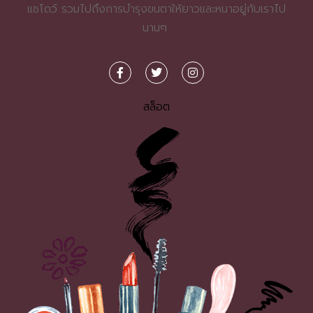
แชโดว์ รวมไปถึงการบำรุงขนตาให้ยาวและหนาอยู่กับเราไป
นานๆ
สล็อต