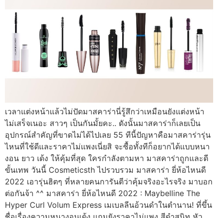
เวลาแต่งหน้าแล้วไม่ปัดมาสคาร่านี่รู้สึกว่าเหมือนยังแต่งหน้า
ไม่เสร็จเนอะ สาวๆ เป็นกันมั้ยคะ.. ดังนั้นมาสคาร่าก็เลยเป็น
อุปกรณ์สำคัญที่ขาดไม่ได้ไปเลย 55 ทีนี้ปัญหาคือมาสคาร่ารุ่น
ไหนที่ใช้ดีและราคาไม่แพงเนี่ยสิ จะซื้อทั้งทีก็อยากได้แบบหนา
งอน ยาว เด้ง ให้คุ้มที่สุด ใครกำลังตามหา มาสคาร่าถูกและดี
ขั้นเทพ วันนี้ Cosmeticsth ไปรวบรวม มาสคาร่า ยี่ห้อไหนดี
2022 เอารุ่นฮิตๆ ที่หลายคนการันตีว่าคุ้มจริงอะไรจริง มาบอก
ต่อกันจ้า ^^ มาสคาร่า ยี่ห้อไหนดี 2022 : Maybelline The
Hyper Curl Volum Express เมเบลลีนอ้วนดำในตำนาน! ที่ขึ้น
ชื่อเรื่องความหนางอนเด้ง แถมยังราคาไม่แพง สีดำสนิท หัว