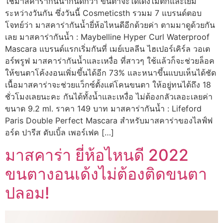
ใช้มาสคาร่ากันน้ำกันดีกว่า ขนตาจะได้เด้งไม่ตกและเยิ้ม
ระหว่างวันกัน ซึ่งวันนี้ Cosmeticsth รวมม 7 แบรนด์ตอบ
โจทย์ว่า มาสคาร่ากันน้ำยี่ห้อไหนดีอีกด้วยค่า ตามมาดูด้วยกัน
เลย มาสคาร่ากันน้ำ : Maybelline Hyper Curl Waterproof
Mascara แบรนด์แรกเริ่มกันที่ เมย์เบลลีน ไฮเปอร์เคิร์ล วอเต
อร์พรูฟ มาสคาร่ากันน้ำและเหงื่อ ที่สาวๆ ใช้แล้วก็จะช่วยล็อค
ให้ขนตาโค้งงอนเพิ่มขึ้นได้อีก 73% และหนาขึ้นแบบเห็นได้ชัด
เนื้อมาสคาร่าจะช่วยแว็กซ์ตั้งแต่โคนขนตา ให้อยู่ทนได้ถึง 18
ชั่วโมงเลยนะคะ กันได้ทั้งน้ำและเหงื่อ ไม่ต้องกลัวเลอะเลยค่า
ขนาด 9.2 ml. ราคา 149 บาท มาสคาร่ากันน้ำ : Lifeford
Paris Double Perfect Mascara สำหรับมาสคาร่าของไลฟ์ฟ
อร์ด ปารีส ดับเบิ้ล เพอร์เฟค […]
มาสคาร่า ยี่ห้อไหนดี 2022
ขนตางอนเด้งไม่ต้องติดขนตา
ปลอม!