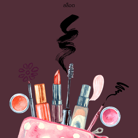
สล็อต