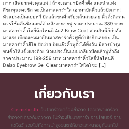
มาก เลิฟมากค่ะคุณแม่!! ถ้าจะเอามาปัดคิ้วตั้ง แนะนำแท่ง
สีชมพูนะคะซิส จะเป็นมาสคาร่าใส เอามาปัดคิ้วแล้วปังมาก!
หัวแปรงเป็นแบบหวี ปัดแล้วขนคิ้วเรียงเส้นสวยเลย คิ้วตั้งติดทน
ควรใช้คลีนซิ่งออยล์ล้างถึงจะหายฟู ราคาประมาณ 389 บาท
มาสคาร่าคิ้วใสยี่ห้อไหนดี 4u2 Brow Coat ส่วนอันนี้ก็กำลัง
มาแรง เบียดแซงมาเป็นมาสคาร่าคิ้วฟูที่กำลังฮิตเลยค่ะ เป็น
มาสคาร่าคิ้วสีใส ปัดง่าย ปัดแล้วคิ้วฟูตั้งได้ทั้งวัน มีสารบำรุง
ขนคิ้วให้แข็งแรงด้วย หัวแปรงเป็นแบบเกลียวปัดแล้วฟูทั่วถึง
ราคาประมาณ 199-259 บาท มาสคาร่าคิ้วใสยี่ห้อไหนดี
Daiso Eyebrow Gel Clear มาสคาร่าใสไดโซะ […]
เกี่ยวกับเรา
Cosmeticsth
เว็บไซต์รีวิวเครื่องสำอาง โดยเฉพาะเครื่อง
สำอางที่เกี่ยวกับดวงตา ไม่ว่าจะเป็นมาสคาร่า อายไลเนอร์ อาย
แชโดว์ รวมไปถึงการบำรุงขนตาให้ยาวและหนาอยู่กับเราไป