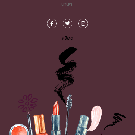
นานๆ
สล็อต