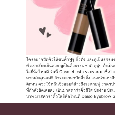
ใครอยากปัดคิ้วให้ขนคิ้วฟูๆ คิ้วตั้ง และดูเป็นธร
คิ้วเราเรียงเส้นสวย ดูเป็นคิ้วธรรมชาติ ดูฟูๆ ตั้งเป
ใสยี่ห้อไหนดี วันนี้ Cosmeticsth รวบรวมมาชี้เป้
มากค่ะคุณแม่!! ถ้าจะเอามาปัดคิ้วตั้ง แนะนำแท่งส
ติดทน ควรใช้คลีนซิ่งออยล์ล้างถึงจะหายฟู ราคาป
ที่กำลังฮิตเลยค่ะ เป็นมาสคาร่าคิ้วสีใส ปัดง่าย ปั
บาท มาสคาร่าคิ้วใสยี่ห้อไหนดี Daiso Eyebrow 