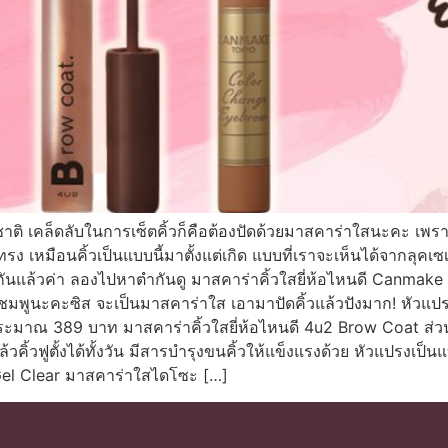
รมชาติ เคล็ดลับในการเซ็ตคิ้วก็คือต้องปัดด้วยมาสคาร่าใสนะคะ เพร
็นทรง เหมือนคิ้วเป็นแบบนี้มาตั้งแต่เกิด แบบที่เราจะเห็นได้จากลุคเซเ
ากันแล้วค่า ลองไปหาตำกันดู มาสคาร่าคิ้วใสยี่ห้อไหนดี Canmake 
ีชมพูนะคะซิส จะเป็นมาสคาร่าใส เอามาปัดคิ้วแล้วปังมาก! หัวแปรงเ
ระมาณ 389 บาท มาสคาร่าคิ้วใสยี่ห้อไหนดี 4u2 Brow Coat ส่วนอ
ดแล้วคิ้วฟูตั้งได้ทั้งวัน มีสารบำรุงขนคิ้วให้แข็งแรงด้วย หัวแปรง
Gel Clear มาสคาร่าใสไดโซะ […]