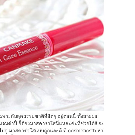
ะกับลุคธรรมชาติที่ฮิตๆ อยู่ตอนนี้ ทั้งสายฝอ
นดำปี๋ ก็ต้องมาสคาร่าใสนี่แหละค่ะที่ช่วยได้!! จะ
ะ ไปดู มาสคาร่าใสแบบถูกและดี ที่ cosmeticsth หา