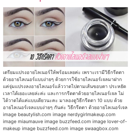
เตรียมแปรงอายไลเนอร์ให้พร้อมเลยค่ะ เพราะเรามีวิธีกรีดตา
ด้วยอายไลเนอร์แบบง่ายๆ ด้วยการใช้อายไลเนอร์เจลมาฝาก
แค่จุ่มแปรงลงอายไลเนอร์แล้ววาดไปตามเส้นขอบตา ประหยัด
เวลาได้เยอะเลยล่ะค่ะ และการกรีดตาด้วยอายไลเนอร์เจล ไม่
ได้วาดได้แค่แบบเดียวนะคะ มาลองดูวิธีกรีดตา 10 แบบ ด้วย
อายไลเนอร์เจลแบบง่ายๆ กันค่ะ วิธีกรีดตา ด้วยอายไลเนอร์เจล
image beautylish.com image nerdygirlmakeup.com
image miaumauve image buzzfeed.com image lover-of-
makeup image buzzfeed.com image swaagbox.com