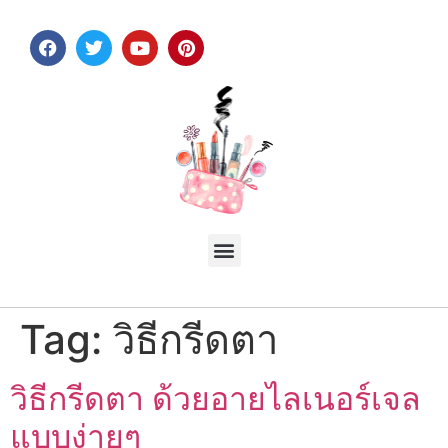
Tag:
วิธีกรีดตา
วิธีกรีดตา ด้วยอายไลเนอร์เจล
แบบง่ายๆ