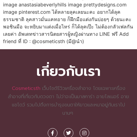
image anastasiabeverlyhills image prettydesigns.com
image pinterest.com ได้หลายลุคเลยนะคะ อยากได้ลุค
ธรรมชาติ ลุคสาวมั่นแคทอาย ก็ฝึกมือแต่งกันบ่อยๆ ด้วยนะคะ
พอชินมือ จะหยิบมาแต่งเมื่อไหร่ ก็ได้ลุคเป๊ะ ไม่ต้องกลัวเฟลกัน
เลยค่า อัพเดทข่าวสารนิตยสารผู้หญิงผ่านทาง LINE ฟรี Add
friend ที่ ID : @cosmeticsth (มี@นำ)
เกี่ยวกับเรา
Cosmeticsth
เว็บไซต์รีวิวเครื่องสำอาง โดยเฉพาะเครื่อง
สำอางที่เกี่ยวกับดวงตา ไม่ว่าจะเป็นมาสคาร่า อายไลเนอร์ อาย
แชโดว์ รวมไปถึงการบำรุงขนตาให้ยาวและหนาอยู่กับเราไป
นานๆ