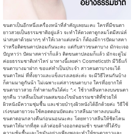
ขนตาเป็นอีกหนึ่งเครื่องหน้าที่สำคัญเลยนะคะ ใครที่มีขนตา
ยาวสวยเป็นธรรมชาติอยู่แล้ว จะทำให้ดวงตาดูกลมโตมีสเน่ห์
น่าสบตาด้วยมากๆ ทำให้เวลาแต่งหน้า ก็ต้องมีการปัดมาสคา
ร่าหรือติดขนตาปลอมกันนะคะ แต่กับสาวขนตาบาง มักจะเจอ
ปัญหาว่า ปัดมาสคาร่าก็แล้ว ติดขนตาปลอมก็แล้ว มักจะดูไม่
ค่อยธรรมชาติเท่าไหร่ มาทางนี้เลยค่า Cosmeticsth มีวิธีแก้
ขนตาบางมาฝาก ขอแค่ทำเป็นประจำ สาวคนตาบางจะได้
ขนตาใหม่ ที่ทั้งยาวและแข็งแรงเลยล่ะค่ะ จะมีวิธีไหนกันบ้าง
ก็ตามมาดูกันน้า ไม่เฉพาะแค่สาวขนตาบาง ใครที่อยากให้
ขนตายาวสวย ก็ทำตามกันได้ค่ะ ^.< ใช้วาสลีนทาลงบนขนตา
ทุกคืน วาสลีนเป็นส่วนผสมของไขมันธรรมชาติที่ช่วยให้
ผิวหนังมีความชุ่มชื้น และช่วยบำรุงผิวหนังได้อีกด้วยค่ะ วิธีใช้
เร่งขนตายาวจะใช้คอตตอนบัตแตะวาสลีนมาทาลงบนเส้น
ขนตาตอนกลางคืนก่อนนอนนะคะ โดยทาวาสลีนให้ชิดโคน
ขนตาให้มากที่สุด แล้วค่อยล้างออกตอนเช้า ขนตาที่ได้รับ
ความชุ้มชื้นและไขมันอย่างเพียงพอจะทำให้ขนตายาวและ