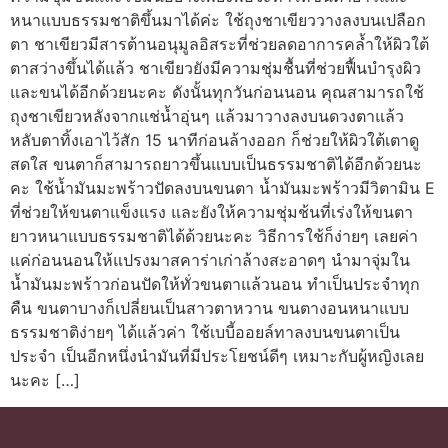
หนาแบบธรรมชาติขึ้นมาได้ค่ะ ใช้ถุงชาเขียววางลงบนเปลือก
ตา ชาเขียวมีสารต้านอนุมูลอิสระที่ช่วยลดอาการคล้ำให้ผิวใต้
ตาสว่างขึ้นได้แล้ว ชาเขียวยังมีความชุ่มชื้นที่ช่วยฟื้นบำรุงผิว
และขนได้อีกด้วยนะคะ ดังนั้นทุกวันก่อนนอน คุณสามารถใช้
ถุงชาเขียวหลังจากแช่น้ำอุ่นๆ แล้วมาวางลงบนดวงตาแล้ว
หลับตาทิ้งเอาไว้สัก 15 นาทีก่อนล้างออก ก็ช่วยให้ผิวใต้เตาดู
สดใส ขนตาก็สามารถยาวขึ้นแบบเป็นธรรมชาติได้อีกด้วยนะ
คะ ใช้น้ำมันมะพร้าวปัดลงบนขนตา น้ำมันมะพร้าวมีวิตามิน E
ที่ช่วยให้ขนตาแข็งแรง และยังให้ความชุ่มช้นที่เร่งให้ขนตา
ยาวหนาแบบธรรมชาติได้ด้วยนะคะ วิธีการใช้ก็ง่ายๆ เลยค่า
แค่ก่อนนอนให้แปรงมาสคาร่าเก่าล้างสะอาดๆ นำมาจุ่มใน
น้ำมันมะพร้าวก่อนปัดให้ทั่วขนตาแล้วนอน ทำเป็นประจำทุก
คืน ขนตาบางก็เปลี่ยนเป็นสาวตาหวาน ขนตางอนหนาแบบ
ธรรมชาติง่ายๆ ได้แล้วค่า ใช้เบบี้ออยล์ทาลงบนขนตาเป็น
ประจำ เป็นอีกหนึ่งนำมันที่มีประโยชน์ดีๆ เหมาะกับผู้หญิงเลย
นะคะ […]