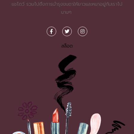
แชโดว์ รวมไปถึงการบำรุงขนตาให้ยาวและหนาอยู่กับเราไป
นานๆ
สล็อต