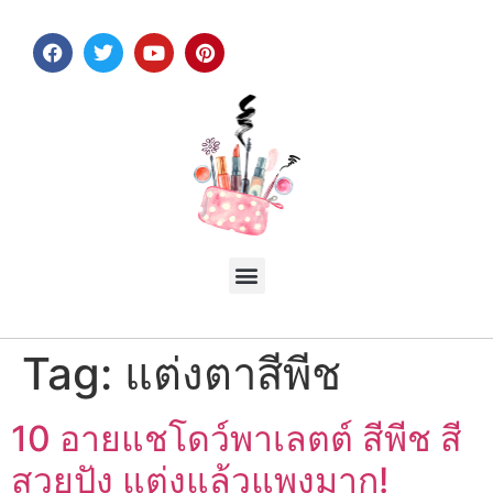
Tag:
แต่งตาสีพีช
10 อายแชโดว์พาเลตต์ สีพีช สี
สวยปัง แต่งแล้วแพงมาก!