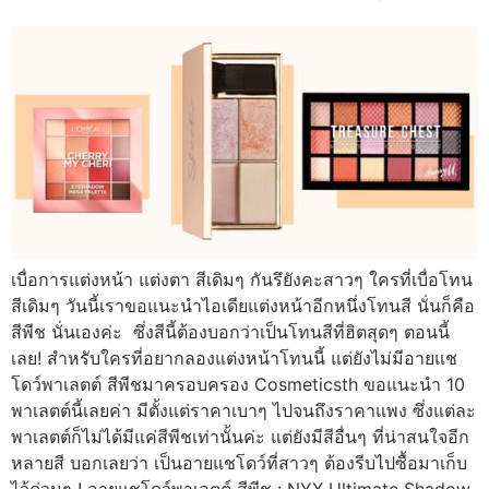
เบื่อการแต่งหน้า แต่งตา สีเดิมๆ กันรึยังคะสาวๆ ใครที่เบื่อโทน
สีเดิมๆ วันนี้เราขอแนะนำไอเดียแต่งหน้าอีกหนึ่งโทนสี นั่นก็คือ
สีพีช นั่นเองค่ะ ซึ่งสีนี้ต้องบอกว่าเป็นโทนสีที่ฮิตสุดๆ ตอนนี้
เลย! สำหรับใครที่อยากลองแต่งหน้าโทนนี้ แต่ยังไม่มีอายแช
โดว์พาเลตต์ สีพีชมาครอบครอง Cosmeticsth ขอแนะนำ 10
พาเลตต์นี้เลยค่า มีตั้งแต่ราคาเบาๆ ไปจนถึงราคาแพง ซึ่งแต่ละ
พาเลตต์ก็ไม่ได้มีแค่สีพีชเท่านั้นค่ะ แต่ยังมีสีอื่นๆ ที่น่าสนใจอีก
หลายสี บอกเลยว่า เป็นอายแชโดว์ที่สาวๆ ต้องรีบไปซื้อมาเก็บ
ไว้ด่วนๆ ! อายแชโดว์พาเลตต์ สีพีช : NYX Ultimate Shadow