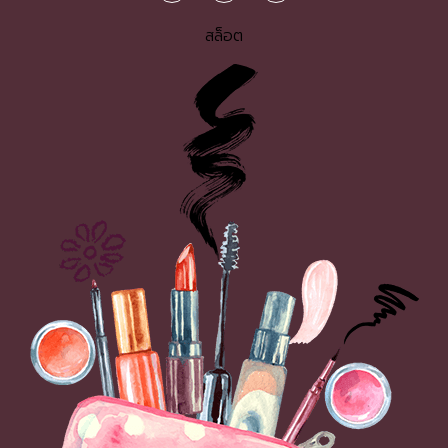
สล็อต