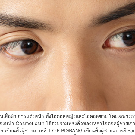
ะเป็นเสื้อผ้า การแต่งหน้า ทั้งไอดอลหญิงและไอดอลชาย โดยเฉพาะกา
งกุฏของหน้า Cosmeticsth ได้รวบรวมทรงคิ้วของเหล่าไอดอลผู้ชายเก
ยาก เขียนคิ้วผู้ชายเกาหลี T.O.P BIGBANG เขียนคิ้วผู้ชายเกาหลี