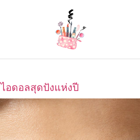
มไอดอลสุดปังแห่งปี