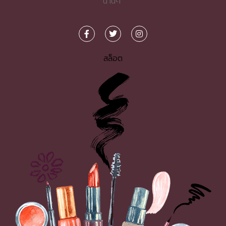
นานๆ
สล็อต